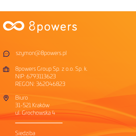
szymon@8powers.pl
8powers Group Sp. z o.o. Sp. k.
NIP: 6793113623
REGON: 362046823
Biuro
31-521 Kraków
ul. Grochowska 4
Siedziba