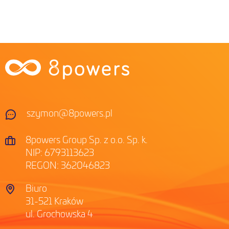
szymon@8powers.pl
8powers Group Sp. z o.o. Sp. k.
NIP: 6793113623
REGON: 362046823
Biuro
31-521 Kraków
ul. Grochowska 4